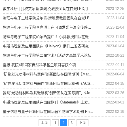
教学科研 | 我校艾尔肯·斯地克教授团队在白光LED用高热稳定性青色荧光粉研究中取得...
2023-12-25
物理与电子工程学院艾尔肯·斯地克教授团队在白光LED用高热稳定性青色荧光粉研究中...
2023-11-04
物理与电子工程学院李亮博士在可调发光与温度传感研究中取得新进展(1)
2023-11-04
物理与电子工程学院帕尔哈提江·吐尔孙教授团队在微纳光学研究中取得新进展
2023-11-04
电磁场理论及应用团队在《Heliyon》期刊上发表研究论文
2023-01-04
物理与电子工程学院第二届学术月活动之高端学术论坛
2022-10-21
喜报-我院4项国家自然科学基金项目喜获立项
2022-09-11
“矿物发光功能材料与器件”创新团队在国际期刊《Materials Today Chemistry》上发...
2022-06-04
“矿物发光功能材料与器件”创新团队在国际期刊《ACS Sustainable Chemistry & Eng...
2022-04-15
我院“光功能材料及其微结构”创新团队在国际期刊《Journal of Luminescence》上发...
2022-03-26
电磁场理论及应用团队在国际期刊《Materials》上发表研究论文
2022-03-01
量子信息与量子计算团队在国际著名物理学术期刊 Physical Review A上发表研究论文
2022-02-19
上页
1
2
3
下页