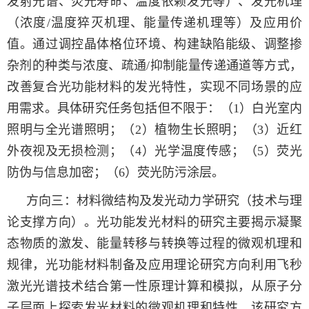
发射光谱、荧光寿命、温度依赖发光等）、发光机理
（浓度/温度猝灭机理、能量传递机理等）
及应用价
值
。通过调控晶体格位环境、构建缺陷能级、调整掺
杂剂的种类与浓度、疏通/抑制能量传递通道等方式，
改善复合光功能材料的发光特性，实现不同场景的应
用需求。
具体研究任务包括但不限于
：
（1）白光室内
照明与全光谱照明；（2）植物生长照明；（
3
）近红
外夜视及无损检测；（4）光学温度传感；（5）荧光
防伪与信息加密；（6）荧光防污涂层。
方向三：材料微结构及发光动力学研究（技术与理
论支撑方向）。光功能发光材料的研究主要揭示凝聚
态物质的激发、能量转移与转换等过程的微观机理和
规律，光功能材料制备及应用理论研究方向利用飞秒
激光光谱技术结合第一性原理计算和模拟，从原子分
子层面上探索发光材料的微观机理和特性。该研究方