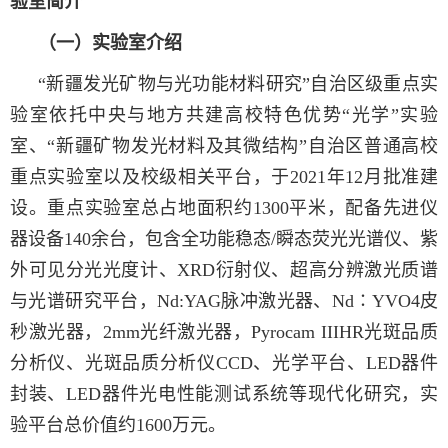
验室简介
（一）实验室介绍
“新疆发光矿物与光功能材料研究”自治区级重点实
验室依托中央与地方共建高校特色优势“光学”实验
室、“新疆矿物发光材料及其微结构”自治区普通高校
重点实验室以
及校级相关
平台，
于
2021年
12月
批准建
设。重点实验室
总占地
面积约1300平米，
配备先进仪
器设备
140余
台，
包含全功能稳态/瞬态荧光光谱仪、紫
外可见分光光度计、XRD衍射仪、超高分辨激光质谱
与光谱研究平台，Nd:YAG脉冲激光器、Nd∶YVO4皮
秒激光器，2mm光纤激光器，Pyrocam IIIHR光斑品质
分析仪、光斑品质分析仪CCD、光学平台、LED器件
封装、LED器件光电性能测试系统等现代化研究，实
验平台总价值约
1
6
00
万元。