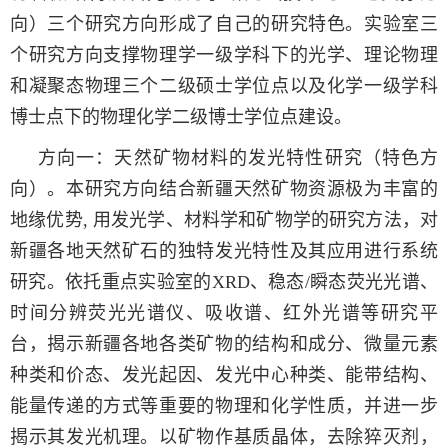
向）
三
个研究方向形成了自己的研究特色。
实验室三
个研究方向支撑物理学一级学科下的光学、理论物理
和凝聚态物理三个二级硕士学位点以及化学一级学科
博士点
下的
物理化学二级
博士
学位点建设。
方向一：天然矿物材料的发光特性研究（特色方
向）。
本
研究方向
结合新疆
天然
矿物资源极为丰富的
地缘优势, 用发光学、材料学和矿物学的研究方法，
对
新疆各地
天然
矿石的独特发光特性
及
其应用进行系统
研究
。
依托重点实验室的
XRD、稳态/瞬态荧光光谱、
时间分辨荧光光谱仪、吸收谱、红外光谱等研究
平
台
，
揭示新疆各地各类
矿物
的结构和成分、微量元素
种类和价态、发光起因、发光中心种类、能带结构、
能量传递的方式等重要的物理和化学性质，并进一步
揭示其发光机理。以
矿物
作基质晶体，去除猝灭剂，