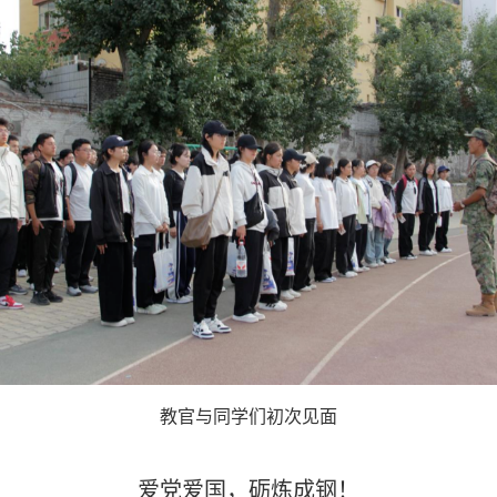
教官与同学们初次见面
爱党爱国，砺炼成钢！