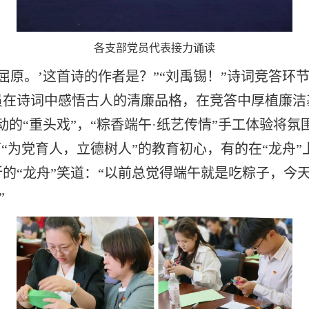
各支部党员代表接力诵读
原。’这首诗的作者是？”“刘禹锡！”诗词竞答环
员在诗词中感悟古人的清廉品格，在竞答中厚植廉洁
动的“重头戏”，“粽香端午·纸艺传情”手工体验将
“为党育人，立德树人”的教育初心，有的在“龙舟”
的“龙舟”笑道：“以前总觉得端午就是吃粽子，今
”