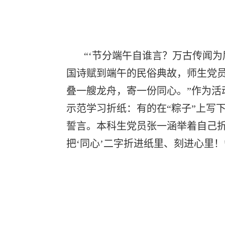
“‘节分端午自谁言？万古传闻为屈
国诗赋到端午的民俗典故，师生党
叠一艘龙舟，寄一份同心。”作为活
示范学习折纸：有的在“粽子”上写下
誓言。本科生党员张一涵举着自己折
把‘同心’二字折进纸里、刻进心里！