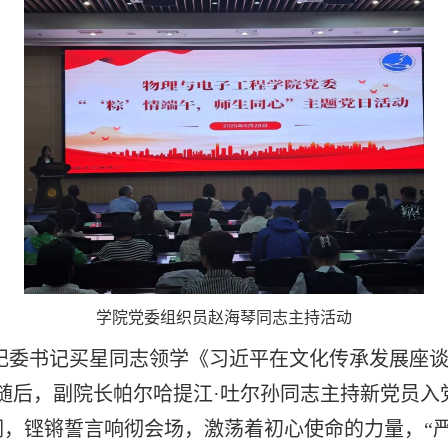
学院党委组织员赵海琴同志主持活动
书记买星同志领学《习近平在文化传承发展座谈
随后，副院长帕尔哈提江·吐尔孙同志主持新党员入
，铿锵誓言响彻会场，激荡着初心使命的力量，“