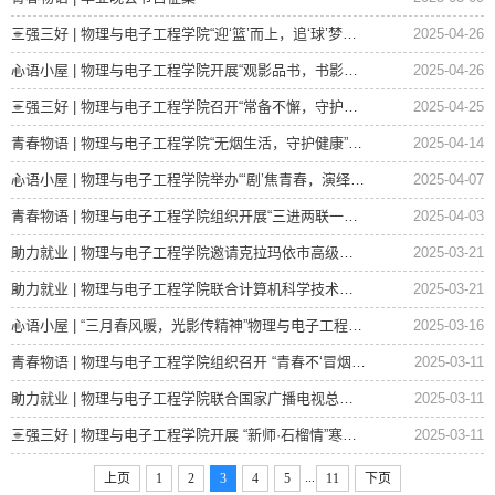
三强三好 | 物理与电子工程学院“迎‘篮’而上，追‘球’梦想” 篮球赛圆满结束
2025-04-26
心语小屋 | 物理与电子工程学院开展“观影品书，书影相随”系列活动——“春日漫读...
2025-04-26
三强三好 | 物理与电子工程学院召开“常备不懈，守护平安” 学生社区安全教育培训...
2025-04-25
青春物语 | 物理与电子工程学院“无烟生活，守护健康”手抄报征集比赛圆满结束
2025-04-14
心语小屋 | 物理与电子工程学院举办“‘剧’焦青春，演绎成长”心理情景剧大赛
2025-04-07
青春物语 | 物理与电子工程学院组织开展“三进两联一交友”系列活动“石榴忆浓”家...
2025-04-03
助力就业 | 物理与电子工程学院邀请克拉玛依市高级中学开展教师招聘
2025-03-21
助力就业 | 物理与电子工程学院联合计算机科学技术学院举行专场招聘会
2025-03-21
心语小屋 | “三月春风暖，光影传精神”物理与电子工程学院学雷锋主题观影活动暨第...
2025-03-16
青春物语 | 物理与电子工程学院组织召开 “青春不‘冒烟’ 梦想更灿烂”禁烟控烟...
2025-03-11
助力就业 | 物理与电子工程学院联合国家广播电视总局六五四台召开专场招聘宣讲会
2025-03-11
三强三好 | 物理与电子工程学院开展 “新师·石榴情”寒期家访活动
2025-03-11
...
上页
1
2
3
4
5
11
下页