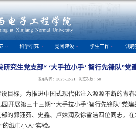
养
科学研究
党团建设
学生工作
诚聘
院研究生党支部“ ‘大手拉小手’ 智行先锋队
发布时间：2025-12-21
浏览次数：
58
设目标，为推进中国式现代化注入源源不断的青春动能
园开展第三十三期“‘大手拉小手’智行先锋队”党
支部的郭钰茹、史鑫、卢姝润及徐雪洁四位同志。在
舞”的纸巾小人”实验。